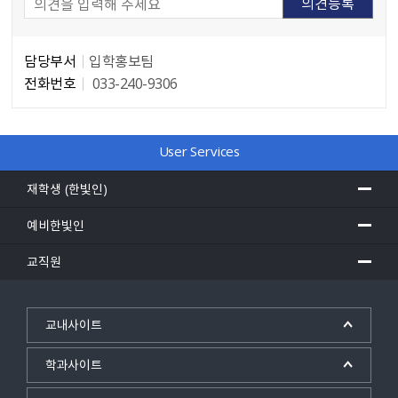
담당부서
입학홍보팀
전화번호
033-240-9306
담당자 정보
User Services
재학생 (한빛인)
예비한빛인
교직원
교내사이트
학과사이트