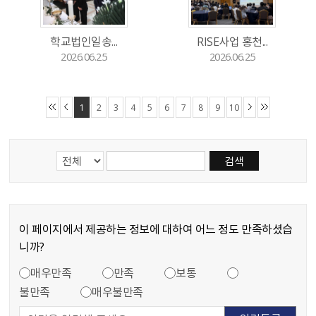
학교법인일송...
RISE사업 홍천...
2026.06.25
2026.06.25
1
2
3
4
5
6
7
8
9
10
검색내용 선택
게시물 검색단어 입력란
이 페이지에서 제공하는 정보에 대하여 어느 정도 만족하셨습
니까?
만족도 조사
콘텐츠 만족도 조사
매우만족
만족
보통
불만족
매우불만족