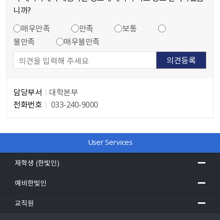
니까?
만족도 조사
콘텐츠 만족도 조사
매우만족
만족
보통
불만족
매우불만족
담당부서
대학본부
전화번호
033-240-9000
담당자 정보
User Services
재학생 (한빛인)
예비한빛인
교직원