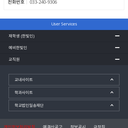
전화번호
033-240-9306
담당자 정보
User Services
재학생 (한빛인)
예비한빛인
교직원
교내사이트
학과사이트
학교법인일송재단
개인정보처리방침
예결산공고
정보공시
규정집