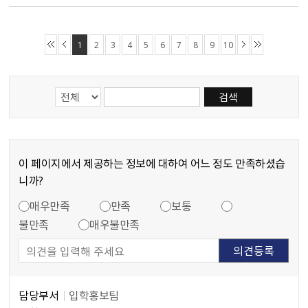
1
2
3
4
5
6
7
8
9
10
검색내용 선택
게시물 검색단어 입력란
게시물 검색 분류 항목 선택
이 페이지에서 제공하는 정보에 대하여 어느 정도 만족하셨습
니까?
만족도 조사
콘텐츠 만족도 조사
매우만족
만족
보통
불만족
매우불만족
담당부서
입학홍보팀