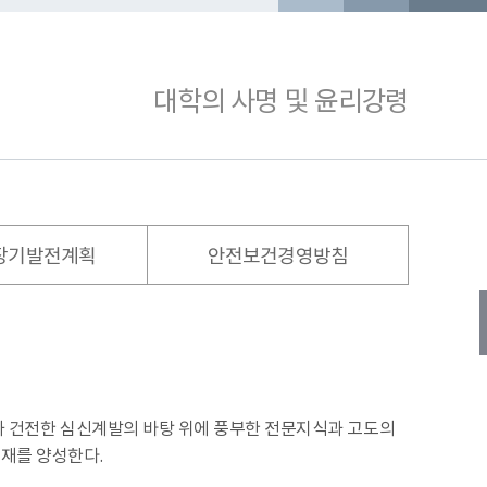
규정 의견조회
자체평가
 회의록
생활관
장실습진행현황
학생식당
보고서작성
복사실
교육방송국
대학의 사명 및 윤리강령
책임보험안내
모집
교직원 채용
채용정보
일반공지
리
성심학보
학교홍보동영상
버스 FAQ
헬로버스 Q&A
장기발전계획
안전보건경영방침
부금 현황
적립금 운용현황
혁신지원사업
길
캠퍼스전경
황
장학회 결산
양과 건전한 심신계발의 바탕 위에 풍부한 전문지식과 고도의
인재를 양성한다.