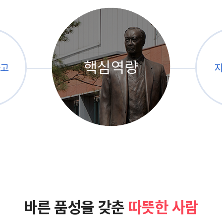
핵심역량
고
바른 품성을 갖춘
따뜻한 사람