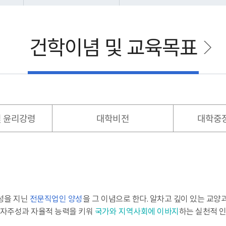
보건실 소개
FAQ
건강정보자료실
조직표
예·결산공고
규정집
대학평의원회 회의록
등록금심의위원회
진료비감면혜택
현장실습신청
현장실습이력서
한빛도서관
성심
현
건학이념 및 교육목표
일송체육관
식단
학교경영자배상
전체 공지사항
교육 및 행사
공모·
개인정보관리지침
기타
보도자료
대학홍보브로슈어
갤러
통학버스 안내
시내버스 안내
헬로
및 윤리강령
대학비전
대학중
정보공개제도안내
업무추진비
기
캠퍼스맵
캠퍼스투어
찾아오시는
한림성심대학교 장학회
장학회 기부금현
성을 지닌
전문직업인 양성
을 그 이념으로 한다. 알차고 깊이 있는 교
 자주성과 자율적 능력을 키워
국가와 지역사회에 이바지
하는 실천적 