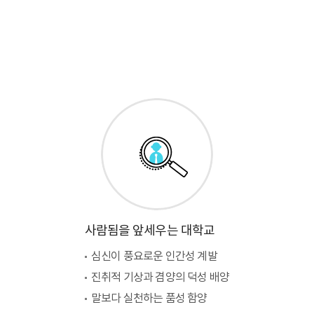
사람됨을 앞세우는 대학교
심신이 풍요로운 인간성 계발
진취적 기상과 겸양의 덕성 배양
말보다 실천하는 품성 함양