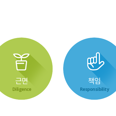
근면
책임
Diligence
Responsibility