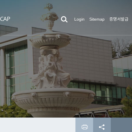
CAP
Login
Sitemap
증명서발급
과제빵과
기업탐색
자율모집
병무안내
방사선과
목표가치선정
재외국민·외국인 모집
증명발급
의무행정과
한림성심역량인증제
학안내
경력로드맵
과
수 확인
ACE인재융합학부(디지털복지행정전공)
입시경쟁률
합격자 조회
공학과
리
자료실
추천진행 현황
포토갤러리
학안내
건축전공
건설도시전공
전기공학과
윤리강령
 상담
시판
전문가 상담
대학비전
대학중장기발전계획
학과별 상담전화
신입생 안내
영상콘텐츠전공
레저스포츠과
침해 신고 안내
온라인 상담 신청
게시판
 입시결과
입시자료 신청