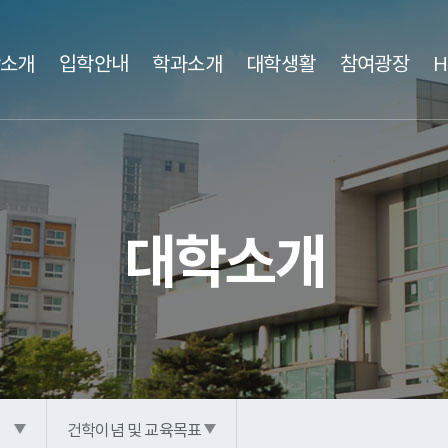
소개
입학안내
학과소개
대학생활
참여광장
H
일송학원
수시1차
간호학부
학사소개
진로적성검사
수시2차
법인임원
물리치료과
학사일정
목표직업탐색
정시모집
이사회회의록
대학요람
바리스타제
목표
편입학 모집
치위생과
호텔조리과
계약학과 모집
신입생 장학금
역량진단
경력계획
재학생 장학금
경력관리
장
대학소개
신입생 모집 일정
사회복지과
유아교육과
원서접수
행정실무
원서접
ACE인재융합학부(호텔관광전공)
자율전
총학생회 소개
취업희망
이력서 작성
공지사항
채용정보관
게시판
학사학위과정이란?
학과소개
입
디자인건축건설도시학부
디자인전공
건학이념 및 교육목표
동아리 연합회 소개
기초 조사지
종합심리검사
공지사항
대학의 사명 및 
교수님
게
안전보건경영방침
공지사항
입학Q&A
입학FAQ
디지털콘텐츠학부
실감형콘텐츠전공
상담·인권센터 소개
상담안내
인권
대학연혁
입시자료실
대학헌장
학과별 취업률
대학상징
전년도
건학이념 및 교육목표
지식산업융합과