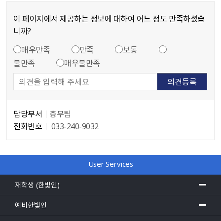
이 페이지에서 제공하는 정보에 대하여 어느 정도 만족하셨습
니까?
만족도 조사
콘텐츠 만족도 조사
매우만족
만족
보통
불만족
매우불만족
담당부서
총무팀
전화번호
033-240-9032
담당자 정보
User Services
재학생 (한빛인)
예비한빛인