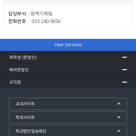
담당부서
정책기획팀
전화번호
033-240-9056
담당자 정보
User Services
재학생 (한빛인)
예비한빛인
교직원
교내사이트
학과사이트
학교법인일송재단