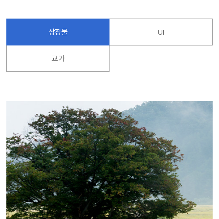
상징물
UI
교가