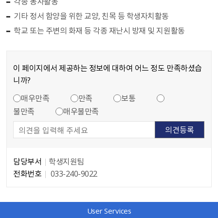
각종 봉사활동
기타 정서 함양을 위한 교양, 친목 등 학생자치활동
학교 또는 주변의 화재 등 각종 재난시 방재 및 지원활동
이 페이지에서 제공하는 정보에 대하여 어느 정도 만족하셨습
니까?
만족도 조사
콘텐츠 만족도 조사
매우만족
만족
보통
불만족
매우불만족
담당부서
학생지원팀
전화번호
033-240-9022
담당자 정보
User Services